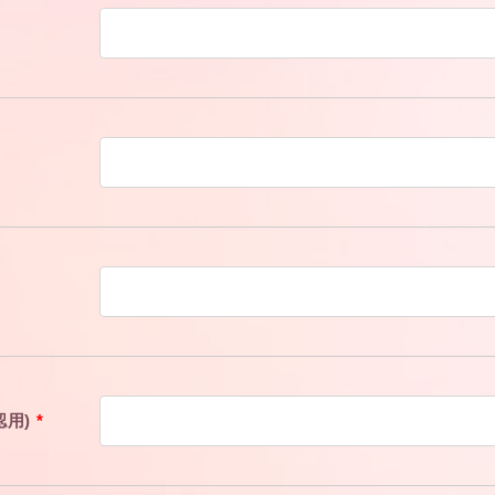
認用)
*