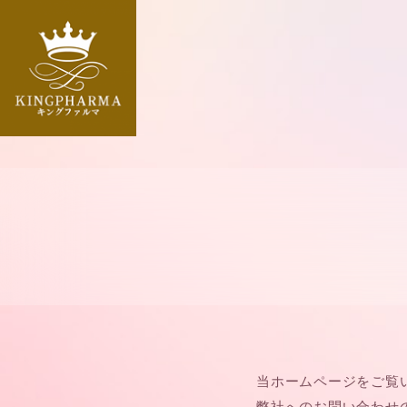
NMNとは
WAKASAの泉 No.6 誕生
レスベラトロール・NMN
キングファルマパーティー
NMN15000
WAKASAの雫 No.7 誕生
天使にWAKASA
当ホームページをご覧
弊社へのお問い合わせ